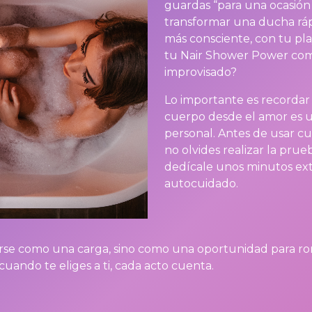
guardas “para una ocasión
transformar una ducha ráp
más consciente, con tu play
tu Nair Shower Power co
improvisado?
Lo importante es recordar
cuerpo desde el amor es u
personal. Antes de usar cu
no olvides realizar la prueb
dedícale unos minutos ext
autocuidado.
irse como una carga, sino como una oportunidad para ro
uando te eliges a ti, cada acto cuenta.