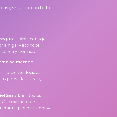
isa, sin juicio, con todo
 seguro. Habla contigo
or amiga. Reconoce
, única y hermosa.
 como se merece
 tu piel. Si decides
as pensadas para ti,
iel Sensible:
ideales
s. Con extracto de
uidar tu piel hasta por 4