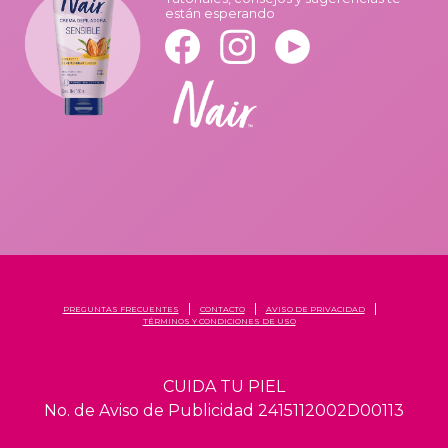
están esperando
PREGUNTAS FRECUENTES
CONTACTO
AVISO DE PRIVACIDAD
TÉRMINOS Y CONDICIONES DE USO
CUIDA TU PIEL
No. de Aviso de Publicidad 2415112002D00113